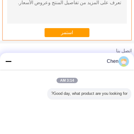
اتصل بنا
Chen
هاتف :
0086-574-63279602
3:14 AM
الكرة الختم على التوالي اقتران الموضوع للرافعات الهيدروليكية QKTL سلسلة المعمرة
Good day, what product are you looking for?
1/4 "-3/8" توصيل سريع بالهواء المضغوط للتقاطع الصناعي Aro Tru-Flate من السلسلة العالمية
1/4 "الصلب وصلات سريعة الإصدار الإفراج عن ARO 210 التقاطع الكربون الصلب
1/4 "- 2" هيدروليك الصمامات الكربون الصلب 7250 بسي KVU للصناعة الزراعية
Pneumaitc معدنية دفع في تركيبات النيكل مطلي النحاس الذكور مسمار دوار الكوع
غير اللغة
90 درجة BSP خرطوم الصناعية أنثى 60 درجة مخروط مع Cr3 الزنك مطلي 22691