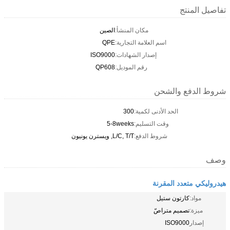
تفاصيل المنتج
مكان المنشأ:
الصين
اسم العلامة التجارية:
QPE
إصدار الشهادات:
ISO9000
رقم الموديل:
QP608
شروط الدفع والشحن
الحد الأدنى لكمية:
300
وقت التسليم:
5-8weeks
شروط الدفع:
L/C, T/T, ويسترن يونيون
وصف
هيدروليكي متعدد المقرنة
مواد:
كارتون ستيل
ميزة:
تصميم متراصّ
إصدار
ISO9000