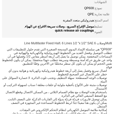
الشهادات:
نموذج:
QP608
علامة تجارية:
QPE
اسم المنتج:
هيدروليكي متعدد المقرنة
موصل الإفراج السريع ، وصلات سريعة الافراج عن الهواء
تسليط
,
quick release air couplings
الضوء:
Multiوصلات 6 Line Multifaster Fixed Half، 6 Lines 1/2 "x 1/2" SAE
"QP608" هي سلسلة الإمداد اليدوي المدمجة الصغيرة التي تقدم حلول للتطبيقات التي
تتطلب التوصيل وفصل العديد من الخطوط الهيدروليكية والكهربائية والهوائية في
المساحات المخفضة.
يمكن توصيل ما يصل إلى أربعة أسطر مقاس 1/2 وفصلها في آن
واحد عن طريق حركة آمنة وبسيطة وسريعة تتطلب جهدًا منخفضًا.
يمكن أن يكون للخطوط
نفس الحجم أو يمكن أن يكون كل سطر مختلفًا عن الآخرين وفقًا للتطبيق.
فوائد
اتصال سريع وفصل يصل إلى أربعة خطوط هيدروليكية وكهربائية و هوائية بدون أي
خطر على الاتصال غير الصحيح للخطوط.
توصيلات الوجه المسطحة: سهلة التنظيف وتجنب تلوث الدائرة. لا خسارة السوائل على
البيئة.
توصيلات مثبتة على الألواح بأغطية ملولبة أو حلقات معلقة / سناب لسهولة التركيب أو
الاستبدال.
باستخدام هذه الوصلات مع نظام الصمام الثلاثي ، من الممكن الاتصال وقطع الاتصال
مع الضغط المتبقي العالي في الدائرة.
يمكن توصيل قارورات فرديّة فرديّة يدويّة إلى القارنات الذكريّة على النصف الثابت.
يمكن أن يكون هذا مفيدًا جدًا لربط الخطوط المساعدة غير المجهزة في النصف
المتنقل.
إمكانية ملائمة الموصل الكهربائي لنظام التحكم الإلكتروني في المعدات.
اتصال ميكانيكي بواسطة الكاميرات الداخلية ودبابيس القفل يزيل تأثير مينا على