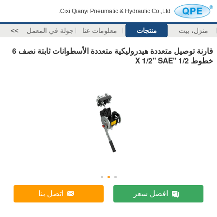
Cixi Qianyi Pneumatic & Hydraulic Co.,Ltd.
منزل، بيت
منتجات
معلومات عنا
جولة في المعمل
>>
قارنة توصيل متعددة هيدروليكية متعددة الأسطوانات ثابتة نصف 6
خطوط 1/2 "X 1/2" SAE
افضل سعر
اتصل بنا