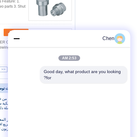
 Feature: 1.
o parts 3. Shut
اتصل
Chen
ER CVE series​
rewing the two
2:53 AM
<<
|<
Page 1 of 10
Good day, what product are you looking 
for?
معلومات عنا
وصلات توص
معلومات عنا
مستقيم من خل
هيدروليكية س
جولة في المعمل
مراقبة الجودة
باركر المع
سريع اق
الكربون 