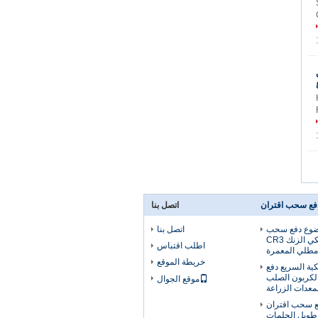
فع سحب اقتران
اتصل بنا
وضوع دفع سحب
اتصل بنا
اقتران هيدروليكي الزنك CR3
اطلب اقتباس
مطلي المعمرة
خريطة الموقع
كية السريع دفع
لكربون الصلب
موقع الجوال
معدات الزراعة
فع سحب اقتران
طويل الحلمات