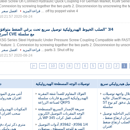
Steel Screw On Connect Hydraulic Quick Coupling For German Market, KGW Series
Connexion by screwing together the two parts 2. Disconnexion by unscrewing the tw
off by poppet valve 4. ...
قراءة المزيد
افضل سعر
2020-08-24 10:21:57
3/4 "الصلب الخيوط الهيدروليكية توصيل سريع تحت برغي الضغط متوافق
مع سلسلة CVE أسرع
KSG Series Steel Hydraulic Under Pressure Screw Coupling Compatible with FAST
Feature: 1. Connexion by screwing together the two parts 2. Disconnexion by unsc
parts 3. Shut off by ...
قراءة المزيد
افضل سعر
2020-08-24 10:21:57
>|
>>
10
9
8
7
6
5
4
3
2
1
يل هيدروليكي سريع
توصيلات الوجه المسطحة الهيدروليكية
د
ال واجهة توصيلات
الفولاذ المقاوم للصدأ شقة المقرنة
أنثى متري الم
ريعة الاتصال عالية
الهيدروليكية السريع قارنات سلسلة
سلسلة دليل تدفق كم نوع ST
QKPS لصناعة الزراعة
سلسلة
سريعة الإصدار السريع المسطحة
المكونات الهيدرولي
ايير الداخلية توصيل
الوجه المقرنات التوصيل الكربون
سحب اقتران ا
تران ارتفاع ضغط ،
الصلب قفل كرات WP 345 بار
ل
الصلب ارتفاع ضغط
1/4 &#39;- 2&#39; أدوات التوصيل
متري ذكر ثيراد د
اقتران
السريع للوجه المسطح ، موصلات
هيدروليكي 