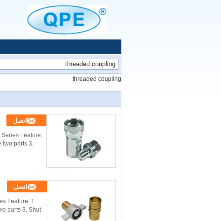
threaded coupling
اتصل
 Series Feature:
 two parts 3.
اتصل
s Feature: 1.
o parts 3. Shut