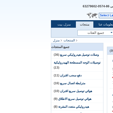
نى
86-0574-63279602
Select L
علومات عنا
منتجات
منزل، بيت
المنتجات
منزل
جميع المنتجات
وصلات توصيل هيدروليكي سريع
(36)
توصيلات الوجه المسطحة الهيدروليكية
(13)
دفع سحب اقتران
(11)
مترابطة اتصال سريع
(16)
هوائي توصيل سريع اقتران
(10)
هوائي توصيل سريع الاطلاق
(9)
هيدروليكي متعدد المقرنة
(8)