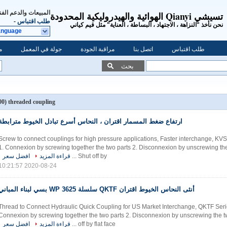
المبيعات والدعم الف
تسيشي Qianyi الهوائية والهيدروليكية المحدودة
طلب اقتباس
-
نحن نأخذ "النزاهة ، الاجتهاد ، البساطة ، العناية" مثل قيم كياني
anguage
طلب اقتباس
اتصل بنا
مراقبة الجودة
جولة في المعمل
م
بحث
(100)
threaded coupling
ارتفاع ضغط المسمار اقتران ، النحاس أسرع تبادل الخيوط مترابطة
Screw to connect couplings for high pressure applications, Faster interchange, KVS
1. Connexion by screwing together the two parts 2. Disconnexion by unscrewing the
Shut off by ...
قراءة المزيد
افضل سعر
2020-08-24 10:21:57
أنثى النحاس الخيوط اقتران QKTF سلسلة WP 3625 بسي لبناء المباني
Thread to Connect Hydraulic Quick Coupling for US Market Interchange, QKTF Serie
Connexion by screwing together the two parts 2. Disconnexion by unscrewing the tw
off by flat face ...
قراءة المزيد
افضل سعر